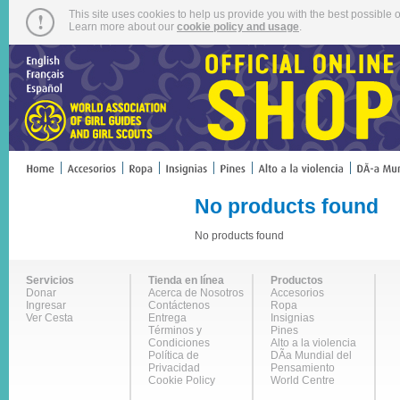
This site uses cookies to help us provide you with the best possible o
Learn more about our
cookie policy and usage
.
No products found
No products found
Servicios
Tienda en línea
Productos
Donar
Acerca de Nosotros
Accesorios
Ingresar
Contáctenos
Ropa
Ver Cesta
Entrega
Insignias
Términos y
Pines
Condiciones
Alto a la violencia
Política de
DÃ­a Mundial del
Privacidad
Pensamiento
Cookie Policy
World Centre