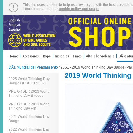
This site uses cookies to help us provide you with the best possible o
Learn more about our
cookie policy and usage
.
DÃ­a Mundial del Pensamiento
/ 2061 - 2019 World Thinking Day Badge (Pack
2019 World Thinking
2025 World Thinking Day
Badges (PRE ORDER)
PRE ORDER 2023 World
Thinking Day Badges
PRE ORDER 2023 World
Thinking Day Pin
2021 World Thinking Day
Badge
2022 World Thinking Day