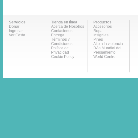
Servicios
Tienda en línea
Productos
Donar
Acerca de Nosotros
Accesorios
Ingresar
Contáctenos
Ropa
Ver Cesta
Entrega
Insignias
Términos y
Pines
Condiciones
Alto a la violencia
Política de
DÃ­a Mundial del
Privacidad
Pensamiento
Cookie Policy
World Centre