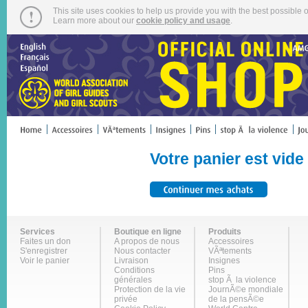
This site uses cookies to help us provide you with the best possible o
Learn more about our
cookie policy and usage
.
Votre panier est vide
Services
Boutique en ligne
Produits
Faites un don
A propos de nous
Accessoires
S'enregistrer
Nous contacter
VÃªtements
Voir le panier
Livraison
Insignes
Conditions
Pins
générales
stop Ã la violence
Protection de la vie
JournÃ©e mondiale
privée
de la pensÃ©e