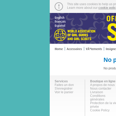
This site uses cookies to help us p
Learn more about our
cookie poli
No 
No produ
Services
Boutique en ligne
Faites un don
A propos de nous
S'enregistrer
Nous contacter
Voir le panier
Livraison
Conditions
générales
Protection de la vi
privée
Cookie Policy