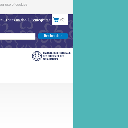
our use of cookies.
(
0
)
contacter
Faites
un
don
S'enregistrer