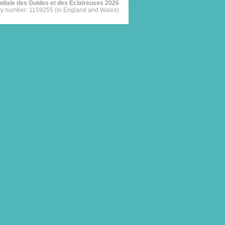
diale des Guides et des Eclaireuses 2026
ty number: 1159255 (in England and Wales)