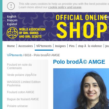
This site uses cookies to help us provide you with the best possible o
Learn more about our
cookie policy and usage
.
VÃªtements
/ 6016 - Polo brodÃ© AMGE
Polo brodÃ© AMGE
Foulard en soie du
Centenaire
Veste polaire zippÃ©e
WAGGGS Limited Edition
Pashmina
Foulard coton AMGE
Bague de foulard AMGE
Polaire unisexe