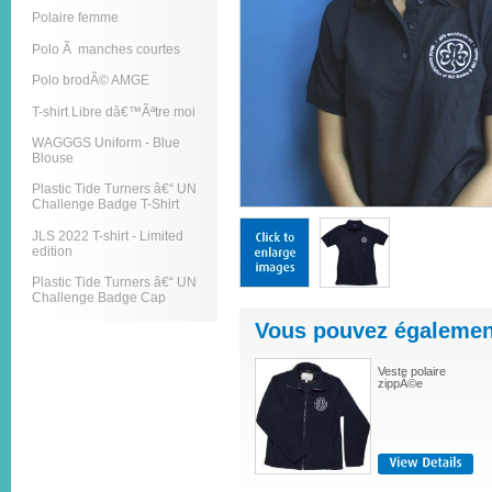
Polaire femme
Polo Ã manches courtes
Polo brodÃ© AMGE
T-shirt Libre dâ€™Ãªtre moi
WAGGGS Uniform - Blue
Blouse
Plastic Tide Turners â€“ UN
Challenge Badge T-Shirt
JLS 2022 T-shirt - Limited
edition
Plastic Tide Turners â€“ UN
Challenge Badge Cap
Vous pouvez également
Veste polaire
zippÃ©e