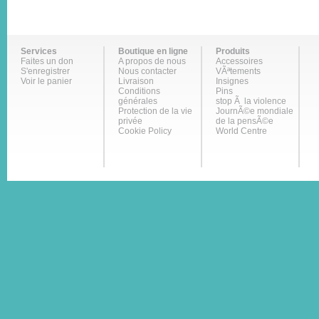
Services
Boutique en ligne
Produits
Faites un don
A propos de nous
Accessoires
S'enregistrer
Nous contacter
VÃªtements
Voir le panier
Livraison
Insignes
Conditions
Pins
générales
stop Ã la violence
Protection de la vie
JournÃ©e mondiale
privée
de la pensÃ©e
Cookie Policy
World Centre