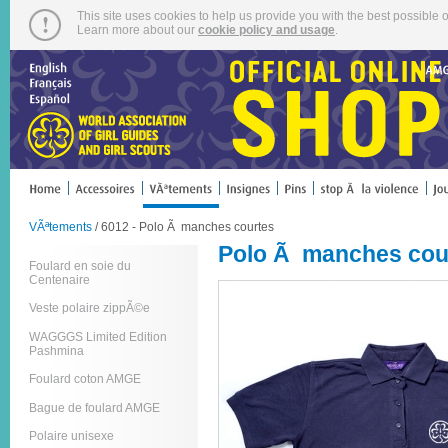
This site uses cookies to help us provide you with the best possible o
Learn more about our
cookie policy and usage
.
VÃªtements
/ 6012 - Polo Ã manches courtes
Polo Ã manches cou
Foulard en soie du
Centenaire
Veste polaire zippÃ©e
WAGGGS Limited Edition
Pashmina
Foulard coton AMGE
Bague de foulard AMGE
Polaire unisexe