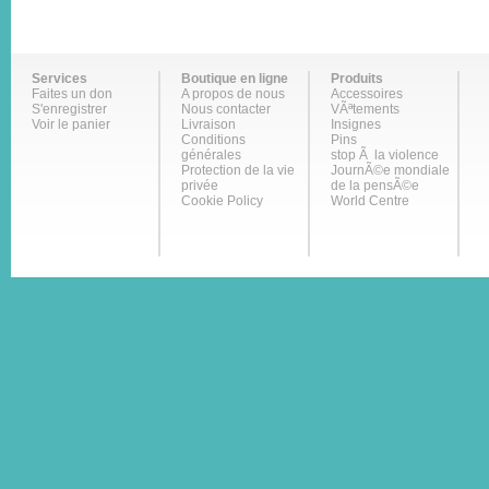
Services
Boutique en ligne
Produits
Faites un don
A propos de nous
Accessoires
S'enregistrer
Nous contacter
VÃªtements
Voir le panier
Livraison
Insignes
Conditions
Pins
générales
stop Ã la violence
Protection de la vie
JournÃ©e mondiale
privée
de la pensÃ©e
Cookie Policy
World Centre