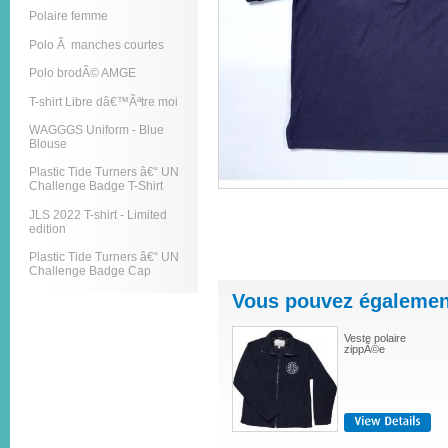
Polaire femme
Polo Ã manches courtes
Polo brodÃ© AMGE
T-shirt Libre dâ€™Ãªtre moi
WAGGGS Uniform - Blue
Blouse
Plastic Tide Turners â€“ UN
Challenge Badge T-Shirt
JLS 2022 T-shirt - Limited
edition
Plastic Tide Turners â€“ UN
Challenge Badge Cap
Vous pouvez également
Veste polaire
zippÃ©e